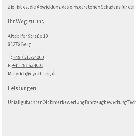
Ziel ist es, die Abwicklung des eingetretenen Schadens für d
Ihr Weg zu uns
Altdorfer Straße 18
88276 Berg
T:
+49 751 554000
F:
+49 751 554001
M:
eyrich@eyrich-ing.de
Leistungen
Unfallgutachten
Oldtimerbewertung
Fahrzeugbewertung
Tec